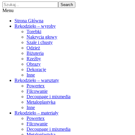
Search
Menu
Strona Główna
Rękodzieło – wyroby
Torebki
Nakrycia głowy
Szale i chusty
Odzież
Biżuteria
Rzeźby
Obrazy
Dekoracje
Inne
Rękodzieło – warsztaty
Powertex
Filcowanie
Decoupage i mixmedia
Metaloplastyka
Inne
Rękodzieło – materiały
Powertex
Filcowanie
Decoupage i mixmedia
Metaloplastyka