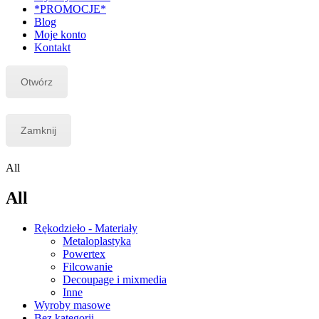
*PROMOCJE*
Blog
Moje konto
Kontakt
Otwórz
Zamknij
All
All
Rękodzieło - Materiały
Metaloplastyka
Powertex
Filcowanie
Decoupage i mixmedia
Inne
Wyroby masowe
Bez kategorii