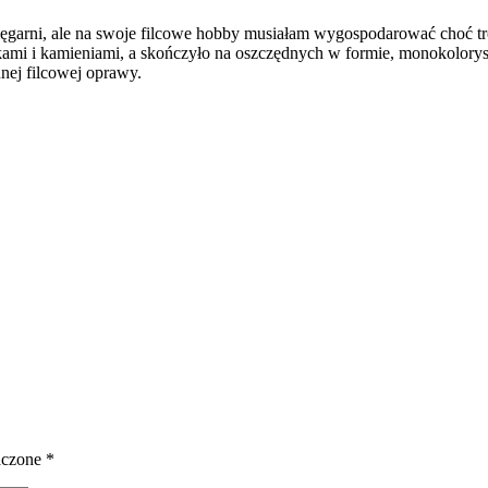
księgarni, ale na swoje filcowe hobby musiałam wygospodarować choć t
ami i kamieniami, a skończyło na oszczędnych w formie, monokolory
dnej filcowej oprawy.
aczone
*