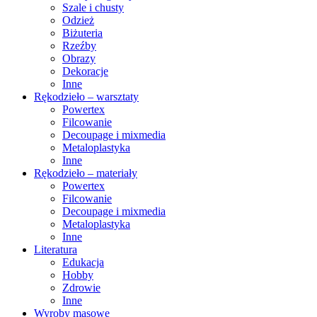
Szale i chusty
Odzież
Biżuteria
Rzeźby
Obrazy
Dekoracje
Inne
Rękodzieło – warsztaty
Powertex
Filcowanie
Decoupage i mixmedia
Metaloplastyka
Inne
Rękodzieło – materiały
Powertex
Filcowanie
Decoupage i mixmedia
Metaloplastyka
Inne
Literatura
Edukacja
Hobby
Zdrowie
Inne
Wyroby masowe