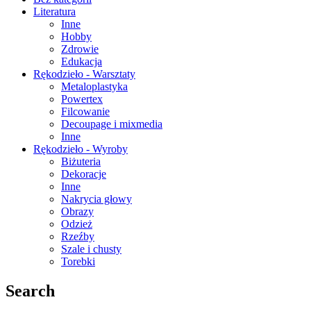
Literatura
Inne
Hobby
Zdrowie
Edukacja
Rękodzieło - Warsztaty
Metaloplastyka
Powertex
Filcowanie
Decoupage i mixmedia
Inne
Rękodzieło - Wyroby
Biżuteria
Dekoracje
Inne
Nakrycia głowy
Obrazy
Odzież
Rzeźby
Szale i chusty
Torebki
Search