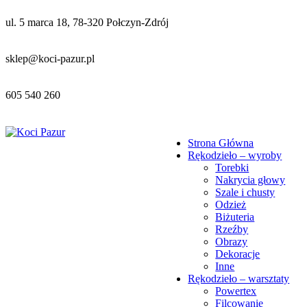
ul. 5 marca 18, 78-320 Połczyn-Zdrój
sklep@koci-pazur.pl
605 540 260
Strona Główna
Rękodzieło – wyroby
Torebki
Nakrycia głowy
Szale i chusty
Odzież
Biżuteria
Rzeźby
Obrazy
Dekoracje
Inne
Rękodzieło – warsztaty
Powertex
Filcowanie