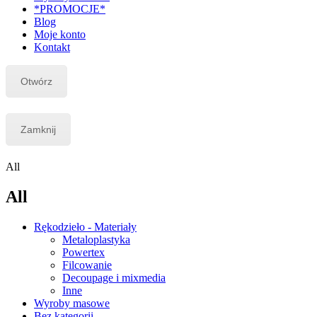
*PROMOCJE*
Blog
Moje konto
Kontakt
Otwórz
Zamknij
All
All
Rękodzieło - Materiały
Metaloplastyka
Powertex
Filcowanie
Decoupage i mixmedia
Inne
Wyroby masowe
Bez kategorii