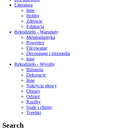
Literatura
Inne
Hobby
Zdrowie
Edukacja
Rękodzieło - Warsztaty
Metaloplastyka
Powertex
Filcowanie
Decoupage i mixmedia
Inne
Rękodzieło - Wyroby
Biżuteria
Dekoracje
Inne
Nakrycia głowy
Obrazy
Odzież
Rzeźby
Szale i chusty
Torebki
Search