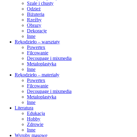
Szale i chusty
Odzież
Biżuteria
Rzeźby
Obrazy
Dekoracje
Inne
Rękodzieło – warsztaty
Powertex
Filcowanie
Decoupage i mixmedia
Metaloplastyka
Inne
Rękodzieło – materiały
Powertex
Filcowanie
Decoupage i mixmedia
Metaloplastyka
Inne
Literatura
Edukacja
Hobby
Zdrowie
Inne
Wyroby masowe