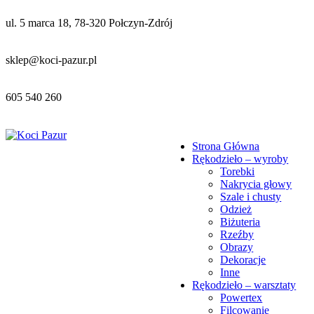
ul. 5 marca 18, 78-320 Połczyn-Zdrój
sklep@koci-pazur.pl
605 540 260
Strona Główna
Rękodzieło – wyroby
Torebki
Nakrycia głowy
Szale i chusty
Odzież
Biżuteria
Rzeźby
Obrazy
Dekoracje
Inne
Rękodzieło – warsztaty
Powertex
Filcowanie