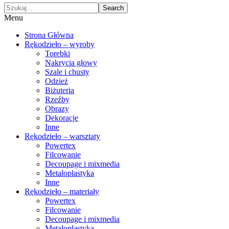
Search
Menu
Strona Główna
Rękodzieło – wyroby
Torebki
Nakrycia głowy
Szale i chusty
Odzież
Biżuteria
Rzeźby
Obrazy
Dekoracje
Inne
Rękodzieło – warsztaty
Powertex
Filcowanie
Decoupage i mixmedia
Metaloplastyka
Inne
Rękodzieło – materiały
Powertex
Filcowanie
Decoupage i mixmedia
Metaloplastyka