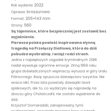
2022
Rok wydania:
ne
broszurowa
Oprawa:
–
205×143 mm
Format:
Jęz
560
Strony:
yk
Są tajemnice, które bezpieczniej jest zostawić bez
pol
wyjaśnienia.
ski.
Pierwsza polska powieść inspirowana słynną
Lek
tragedią na Przełęczy Diatłowa, która do dziś
pobudza wyobraźnię. I wciąż rodzi strach.
tur
Jedna z największych zagadek kryminalnych ZSRR
y
nadal wywołuje ogromne emocje. Zimą 1959 roku
grupa doświadczonych wspinaczy wyrusza w góry Uralu
Północnego. Bazę opuszcza dziewięcioro turystów. Nie
wraca nikt. Przez lata powstały dziesiątki teorii
spiskowych, ale to, co wydarzyło się naprawdę na
zboczu góry Chołatczahl, nie zostało wyjaśnione do
dziś.
Krzysztof Domaradzki, zainspirowany tymi