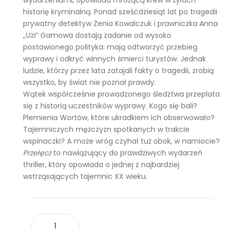
wydarzeniami, opowiada mrożącą krew w żyłach
historię kryminalną. Ponad sześćdziesiąt lat po tragedii
prywatny detektyw Żenia Kowalczuk i prawniczka Anna
,,Uzi” Gamowa dostają zadanie od wysoko
postawionego polityka: mają odtworzyć przebieg
wyprawy i odkryć winnych śmierci turystów. Jednak
ludzie, którzy przez lata zatajali fakty o tragedii, zrobią
wszystko, by świat nie poznał prawdy.
Wątek współcześnie prowadzonego śledztwa przeplata
się z historią uczestników wyprawy. Kogo się bali?
Plemienia Wortów, które ukradkiem ich obserwowało?
Tajemniczych mężczyzn spotkanych w trakcie
wspinaczki? A może wróg czyhał tuż obok, w namiocie?
Przełęcz
to nawiązujący do prawdziwych wydarzeń
thriller, który opowiada o jednej z najbardziej
wstrząsających tajemnic XX wieku.
ilość