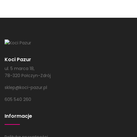
Koci Pazur
ul. 5 marca 18,
78-320 Połczyn-Zdrój
sklep@koci-pazur.pl
605 540 260
Informacje
Polityka prywatności