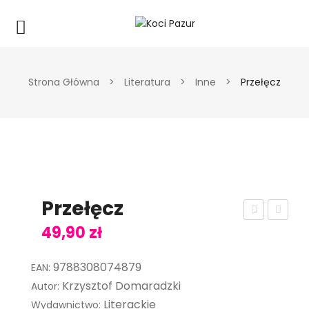
Strona Główna
>
Literatura
>
Inne
>
Przełęcz
Przełęcz
art
em
49,90
zł
y
on
9788308074879
ed
om
EAN:
Krzysztof Domaradzki
Autor:
uka
ach
Literackie
Wydawnictwo:
cyj
ia