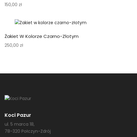
150,00
zł
Żakiet W Kolorze Czarno-Złotym
250,00
zł
Koci Pazur
ul. 5 marca 18,
78-320 Połczyn-Zdrój