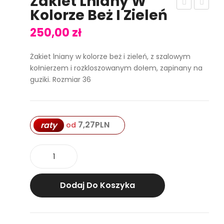
Żakiet Lniany W
Kolorze Beż I Zieleń
unik
aki
a
et
250,00
zł
lnia
w
Żakiet lniany w kolorze beż i zieleń, z szalowym
na
kol
kołnierzem i rozkloszowanym dołem, zapinany na
w
orz
guziki. Rozmiar 36
kol
e
orz
cza
e
rno
7,27
PLN
raty
od
jas
-
no
zło
ilość
sza
ty
Żakiet
rym
m
lniany
w
Dodaj Do Koszyka
kolorze
beż
i