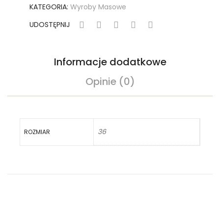
zieleń
KATEGORIA:
Wyroby Masowe
UDOSTĘPNIJ
Informacje dodatkowe
Opinie (0)
36
ROZMIAR