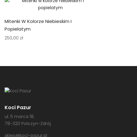
Mitenki W Kolorze Niebieskim I
Popielatym
250,00
zł
Koci Pazur
ul. 5 marca 18,
78-320 Połczyn-Zdrój
sklep@koci-pazur.pl