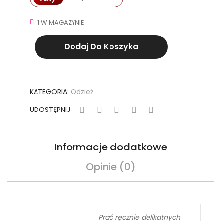
1 W MAGAZYNIE
ilość
Dodaj Do Koszyka
Mitenki
w
kolorze
czerwonym
KATEGORIA:
Odzież
z
odcieniami
UDOSTĘPNIJ
bordo
i
brzoskwini
Informacje dodatkowe
Opinie (0)
Prać ręcznie delikatnych