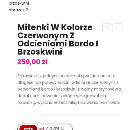
Mitenki W Kolorze
Czerwonym Z
tui
ere
Odcieniami Bordo I
na
t
Brzoskwini
tel
weł
efo
nia
250,00
zł
n
ny
Rękawiczki z jednym palcem okrywające palce o
lub
w
długości do połowy łokcia, w kolorze czerwonym z
oku
kol
odcieniami bordo i brzoskwini z wełny merynosów z
lary
orz
dodatkiem jedwabiu, zakończone jedwabną
e
falbanką, wykonane techniką filcowania na mokro.
cza
rny
m
7,27
PLN
raty
od