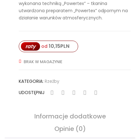
wykonana techniką „Powertex” – tkanina
z
z
utwardzona preparatem „Powertex” odpornym na
róż
ma
działanie warunków atmosferycznych.
ą
łym
ser
ce
10,15
PLN
raty
od
m
BRAK W MAGAZYNIE
KATEGORIA:
Rzeźby
UDOSTĘPNIJ
Informacje dodatkowe
Opinie (0)