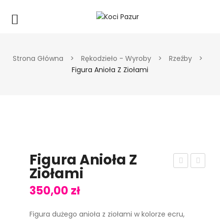
Strona Główna
>
Rękodzieło - Wyroby
>
Rzeźby
>
Figura Anioła Z Ziołami
Figura Anioła Z
Ziołami
igur
igur
a
a
350,00
zł
ani
ani
Figura dużego anioła z ziołami w kolorze ecru,
oła
oła