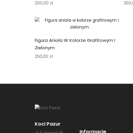
200,00
zł
350
Figura Anioła W Kolorze Grafitowym I
Zielonym
250,00
zł
Koci Pazur
Informacje
ul. 5 marca 18,