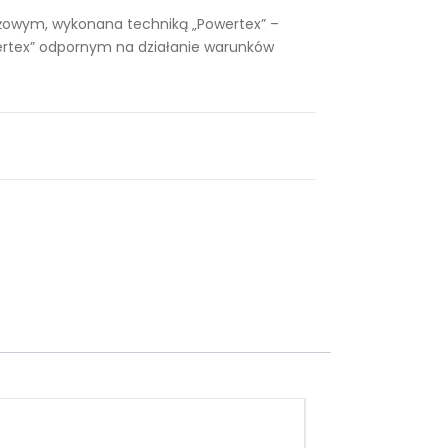
różowym, wykonana techniką „Powertex” –
oła
oła
rtex” odpornym na działanie warunków
w
w
kol
kol
orz
orz
e
e
gra
gra
fito
fito
wy
wy
m i
m i
ziel
nie
ony
bie
m
ski
m