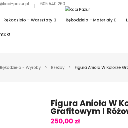
@koci-pazur.pl
605 540 260
Rękodzieło – Warsztaty
Rękodzieło – Materiały
ntakt
Rękodzieło - Wyroby
>
Rzeźby
>
Figura Anioła W Kolorze G
Figura Anioła W K
Grafitowym I Róż
250,00
zł